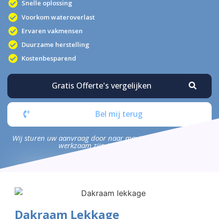
Snelle oplossing
Voorkom wateroverlast
Ervaren vakmensen
Duurzame herstelling
Kostenbesparend
Gratis Offerte's vergelijken
Bel mij terug
Wij sturen uw aanvraag door naar maximaal 4 bedrijven die
werkzaam zijn in uw omgeving.
Dakraam Lekkage