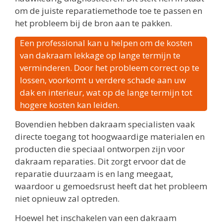
om de juiste reparatiemethode toe te passen en
het probleem bij de bron aan te pakken.
Een professional kan u helpen om de kosten
van dakraam lekkage op lange termijn te
verminderen. Door het probleem correct op te
lossen, voorkomt u verdere schade aan uw
dak en interieur, wat op de lange termijn tot
hogere kosten kan leiden.
Bovendien hebben dakraam specialisten vaak
directe toegang tot hoogwaardige materialen en
producten die speciaal ontworpen zijn voor
dakraam reparaties. Dit zorgt ervoor dat de
reparatie duurzaam is en lang meegaat,
waardoor u gemoedsrust heeft dat het probleem
niet opnieuw zal optreden.
Hoewel het inschakelen van een dakraam